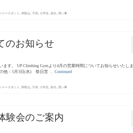
ジャースポット
,
和歌山
,
子供
,
小学生
,
岩出
,
習い事
てのお知らせ
。 UP Climbing Gymより4月の営業時間についてお知らせいたし
その他：5月3日(水) 祭日営 …
Continued
ジャースポット
,
和歌山
,
子供
,
小学生
,
岩出
,
習い事
体験会のご案内