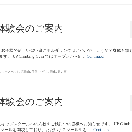
体験会のご案内
。お子様の新しい習い事にボルダリングはいかがでしょうか？身体も頭
P Climbing Gym ではオープンから9 …
Continued
ジャースポット
,
和歌山
,
子供
,
小学生
,
岩出
,
習い事
体験会のご案内
ズスクールへの入校をご検討中の皆様へお知らせです。 UP Climbin
スクールを開校しており、ただいまスクール生を …
Continued