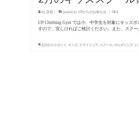
by
店長
|
posted in:
UPからのお知らせ
|
0
UP Climbing Gym では小、中学生を対象
すので、宜しければご検討ください。また、スクー
お出かけスポット
,
キッズ
,
クライミング
,
スクール
,
ボルダリング
,
レ
投
稿
の
ペ
ー
ジ