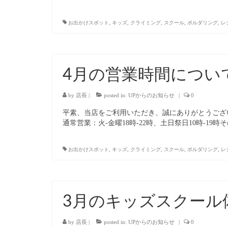
お出かけスポット
,
キッズ
,
クライミング
,
スクール
,
ボルダリング
,
レ
4月の営業時間につい
by
店長
|
posted in:
UPからのお知らせ
|
0
平素、当店をご利用いただき、誠にありがとうございます
通常営業：火-金曜18時-22時、土日祭日10時-19時
お出かけスポット
,
キッズ
,
クライミング
,
スクール
,
ボルダリング
,
レ
3月のキッズスクール
by
店長
|
posted in:
UPからのお知らせ
|
0