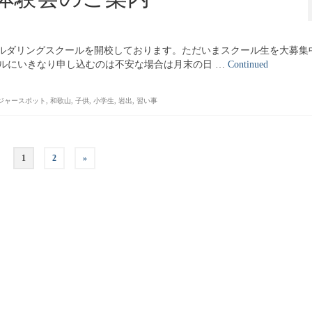
にキッズボルダリングスクールを開校しております。ただいまスクール生を大募集
ルにいきなり申し込むのは不安な場合は月末の日 …
Continued
ジャースポット
,
和歌山
,
子供
,
小学生
,
岩出
,
習い事
1
2
»