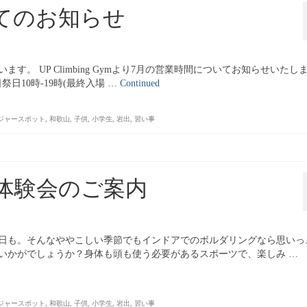
てのお知らせ
。 UP Climbing Gymより7月の営業時間についてお知らせいたし
祭日10時-19時(最終入場 …
Continued
ジャースポット
,
和歌山
,
子供
,
小学生
,
岩出
,
習い事
体験会のご案内
日も。そんなややこしい季節でもインドアでのボルダリングなら思いっ
いかがでしょうか？身体も頭も使う必要があるスポーツで、楽しみ …
ジャースポット
,
和歌山
,
子供
,
小学生
,
岩出
,
習い事