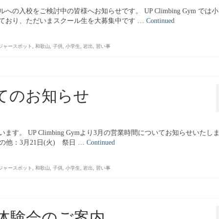
入校をご検討中の皆様へお知らせです。 UP Climbing Gym では
ており、ただいまスクール生を大募集中です …
Continued
ジャースポット
,
和歌山
,
子供
,
小学生
,
岩出
,
習い事
てのお知らせ
。 UP Climbing Gymより3月の営業時間についてお知らせいたし
の他：3月21日(火) 祭日 …
Continued
ジャースポット
,
和歌山
,
子供
,
小学生
,
岩出
,
習い事
体験会のご案内