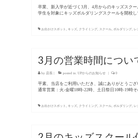
卒業、新入学が近づく3月、4月からのキッズスクールへの
学生を対象にキッズボルダリングスクールを開校し
お出かけスポット
,
キッズ
,
クライミング
,
スクール
,
ボルダリング
,
レ
3月の営業時間につい
by
店長
|
posted in:
UPからのお知らせ
|
0
平素、当店をご利用いただき、誠にありがとうございます
通常営業：火-金曜18時-22時、土日祭日10時-19時そ
お出かけスポット
,
キッズ
,
クライミング
,
スクール
,
ボルダリング
,
レ
2月のキッズスクール