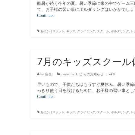
酷暑が続く今年の夏。暑い季節に家の中でゲーム三
て、お子様の習い事にボルダリングはいかがでしょ
Continued
お出かけスポット
,
キッズ
,
クライミング
,
スクール
,
ボルダリング
,
レ
7月のキッズスクール
by
店長
|
posted in:
UPからのお知らせ
|
0
早いもので、子供たちはもうすぐ夏休み。暑い季節
っきり使う日を設けるために、お子様の習い事とし
Continued
お出かけスポット
,
キッズ
,
クライミング
,
スクール
,
ボルダリング
,
レ