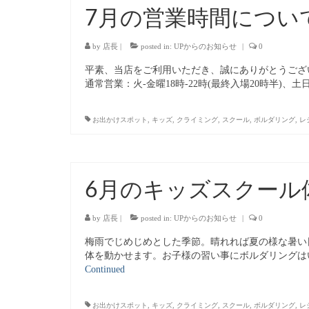
7月の営業時間につい
by
店長
|
posted in:
UPからのお知らせ
|
0
平素、当店をご利用いただき、誠にありがとうございます
通常営業：火-金曜18時-22時(最終入場20時半)、土日
お出かけスポット
,
キッズ
,
クライミング
,
スクール
,
ボルダリング
,
レ
6月のキッズスクール
by
店長
|
posted in:
UPからのお知らせ
|
0
梅雨でじめじめとした季節。晴れれば夏の様な暑い
体を動かせます。お子様の習い事にボルダリングは
Continued
お出かけスポット
,
キッズ
,
クライミング
,
スクール
,
ボルダリング
,
レ