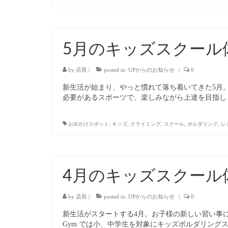
5月のキッズスクール
by
店長
|
posted in:
UPからのお知らせ
|
0
新生活が始まり、やっと慣れて落ち着いてきた5月
必要があるスポーツで、楽しみながら上達を目指します。 U
お出かけスポット
,
キッズ
,
クライミング
,
スクール
,
ボルダリング
,
レ
4月のキッズスクール
by
店長
|
posted in:
UPからのお知らせ
|
0
新生活がスタートする4月。お子様の新しい習い事にキッ
Gym では小、中学生を対象にキッズボルダリング