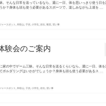
昧。そんな日常を送っているなら、週に一日、体を思いっきり使う日を
うか？身体も頭も使う必要があるスポーツで、楽しみながら上達を …
ジャースポット
,
和歌山
,
子供
,
小学生
,
岩出
,
教室
,
習い事
体験会のご案内
に家の中でゲーム三昧。そんな日常を送るくらいなら、週に一日、体を
てボルダリングはいかがでしょうか？身体も頭も使う必要があるス …
ジャースポット
,
和歌山
,
子供
,
小学生
,
岩出
,
習い事