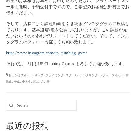
希望のお客様はお早めにお申し込みください。プライベートスク
ールも随時、予約受付中ですので、ご希望のお客様は野村までお
伝えください。
そして、店長により課題動画を引き続きインスタグラムに投稿し
ております。基本週1課題を公開しておりますが、この課題が見
たいというのがあればリクエストしてください。そして、インス
タグラムのフォローも宜しくお願い致します。
https://www.instagram.com/up_climbing_gym/
それでは、3月もUP Climbing Gym をよろしくお願い致します。
お出かけスポット
,
キッズ
,
クライミング
,
スクール
,
ボルダリング
,
レジャースポット
,
和
歌山
,
子供
,
小学生
,
岩出
,
習い事
Search
for:
最近の投稿