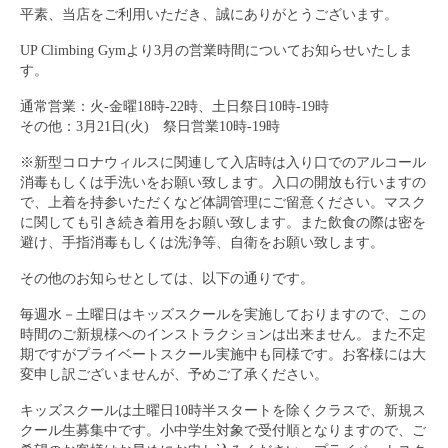
平素、当店をご利用いただき、誠にありがとうございます。
キッズボルダリングスクール
UP Climbing Gymより3月の営業時間についてお知らせいたしま
よくある質問
す。
通常営業：火-金曜18時-22時、土日祭日10時-19時
姿勢と健康・スポーツパフォーマンス
その他：3月21日(火) 祭日営業10時-19時
About Us
※新型コロナウィルスに関連して入店時は入り口でのアルコール
消毒もしくは手洗いをお願い致します。入口の開放も行いますの
Contact Us
で、上着を持参いただくなど体調管理にご留意ください。マスク
に関しても引き続き着用をお願い致します。また飲食の際は密を
オリジナルTシャツ販売
避け、手指消毒もしくは洗浄等、自衛をお願い致します。
その他のお知らせとしては、以下の通りです。
毎週水－土曜日はキッズスクールを実施しておりますので、この
時間のご新規様へのインストラクションは出来ません。また不定
期ですがプライベートスクール実施中も同様です。お客様には大
変申し訳ございませんが、予めご了承ください。
キッズスクールは土曜日10時半スタートを除くクラスで、新規ス
クール生募集中です。小中学生対象で受付順となりますので、ご