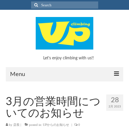
Search
for:
Let's enjoy climbing with us!!
Menu
What’s Climbing?
3月の営業時間につ
28
What’s Climbing?
2月 2023
いてのお知らせ
KEEP CLIMBINGのススメ！
by
店長
|
posted in:
UPからのお知らせ
|
0
キッズボルダリングスクール