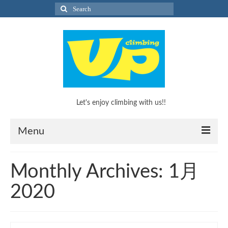
Search
for:
Let's enjoy climbing with us!!
Menu
What’s Climbing?
Monthly Archives: 1月
What’s Climbing?
2020
KEEP CLIMBINGのススメ！
キッズボルダリングスクール