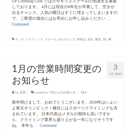
UP Climbing Gym では只今キッズスクールの受講生を募集
しております。 4月には現在の6年生が卒業して、空きが
出るチャンス。人気の曜日はすぐに埋まってしまいますの
で、ご希望の場合にはお早めにお申し込みください …
Continued
キッズ
,
クライミング
,
スクール
,
ボルダリング
,
和歌山
,
岩出
,
教室
,
習い事
3
1月の営業時間変更の
1月 2020
お知らせ
by
店長
|
posted in:
UPからのお知らせ
|
0
新年明けまして、おめでとうございます。2020年はいよい
よ東京オリンピック！種目にはスポーツクライミングも含
まれています。 日本代表はメダルの期待も高いですか
ら、クライミング業界も盛り上がる一年になりそうです
ね。 本年も …
Continued