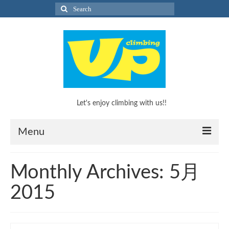
Search
for:
Let's enjoy climbing with us!!
Menu
What’s Climbing?
Monthly Archives: 5月
What’s Climbing?
2015
KEEP CLIMBINGのススメ！
キッズボルダリングスクール