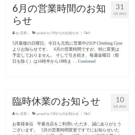
31
6月の営業時間のお知
キッズボルダリングスクール
5月 2015
らせ
よくある質問
姿勢と健康・スポーツパフォーマンス
by
店長
|
posted in:
UPからのお知らせ
|
0
5月最後の日曜日。今日も元気に営業中のUP Climbing Gym
About Us
よりお知らせです。 6月の営業時間ですが、特に変更は
予定しておりません。 そして引き続き、毎週金曜日（祭
Contact Us
日を除く）は16時半から18時ま …
Continued
オリジナルTシャツ販売
10
臨時休業のお知らせ
5月 2015
by
店長
|
posted in:
UPからのお知らせ
|
0
お客様各位 平素当店をご利用いただき、誠にありがとう
ございます。 5月の営業時間変更ですでにお知らせいた