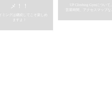
UP Climbing Gymについて
メ！！
営業時間、アクセスマップな
イミングは継続してこそ楽しめ
ますよ！