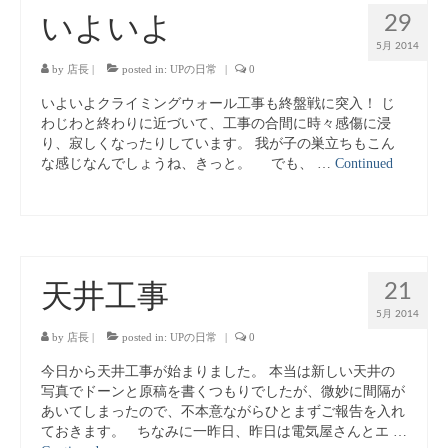
29
いよいよ
キッズボルダリングスクール
5月 2014
よくある質問
by
店長
|
posted in:
UPの日常
|
0
いよいよクライミングウォール工事も終盤戦に突入！ じ
姿勢と健康・スポーツパフォーマンス
わじわと終わりに近づいて、工事の合間に時々感傷に浸
り、寂しくなったりしています。 我が子の巣立ちもこん
About Us
な感じなんでしょうね、きっと。 でも、 …
Continued
Contact Us
オリジナルTシャツ販売
21
天井工事
5月 2014
by
店長
|
posted in:
UPの日常
|
0
今日から天井工事が始まりました。 本当は新しい天井の
写真でドーンと原稿を書くつもりでしたが、微妙に間隔が
あいてしまったので、不本意ながらひとまずご報告を入れ
ておきます。 ちなみに一昨日、昨日は電気屋さんとエ …