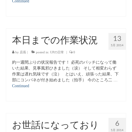
Continued
13
本日までの作業状況
5月 2014
by
店長
|
posted in:
UPの日常
|
0
約一週間ぶりの状況報告です！ 必死のパッチになって働
いた結果、見事風邪ひきました（涙） そして相変わらず
作業は遅れ気味です（泣） とはいえ、頑張った結果、下
部にコンパネが付き始めました（拍手） 今のところ二 …
Continued
6
お世話になっており
5月 2014