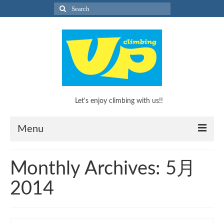
Search
for:
Let's enjoy climbing with us!!
Menu
What’s Climbing?
Monthly Archives: 5月
What’s Climbing?
2014
KEEP CLIMBINGのススメ！
キッズボルダリングスクール