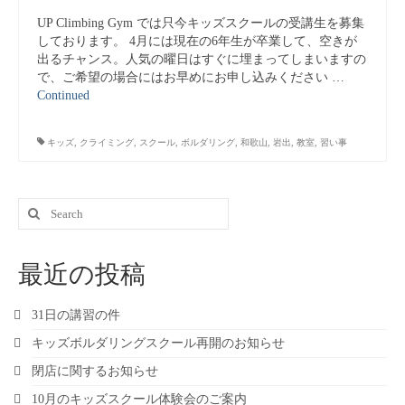
UP Climbing Gym では只今キッズスクールの受講生を募集
しております。 4月には現在の6年生が卒業して、空きが
出るチャンス。人気の曜日はすぐに埋まってしまいますの
で、ご希望の場合にはお早めにお申し込みください …
Continued
キッズ
,
クライミング
,
スクール
,
ボルダリング
,
和歌山
,
岩出
,
教室
,
習い事
Search
for:
最近の投稿
31日の講習の件
キッズボルダリングスクール再開のお知らせ
閉店に関するお知らせ
10月のキッズスクール体験会のご案内