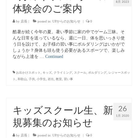
8月 2023
体験会のご案内
キッズボルダリングスクール
よくある質問
by
店長
|
posted in:
UPからのお知らせ
|
0
酷暑が続く今年の夏。暑い季節に家の中でゲーム三昧。そ
姿勢と健康・スポーツパフォーマンス
んな日常を送っているなら、週に一日、体を思いっきり使
う日を設けて、お子様の習い事にボルダリングはいかがで
About Us
しょうか？身体も頭も使う必要があるスポーツで、楽しみ
ながら上達を …
Continued
Contact Us
オリジナルTシャツ販売
お出かけスポット
,
キッズ
,
クライミング
,
スクール
,
ボルダリング
,
レジャースポッ
ト
,
和歌山
,
子供
,
小学生
,
岩出
,
教室
,
習い事
26
キッズスクール生、新
1月 2020
規募集のお知らせ
by
店長
|
posted in:
UPからのお知らせ
|
0