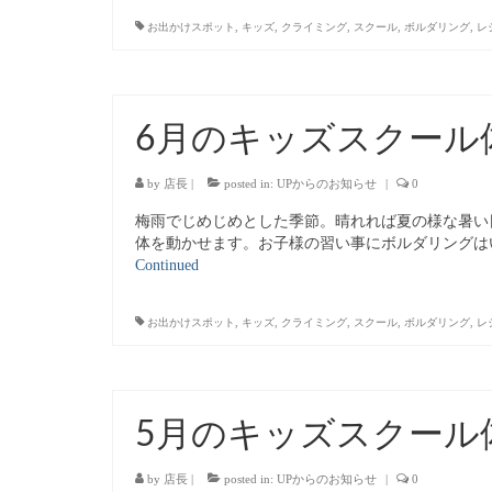
お出かけスポット
,
キッズ
,
クライミング
,
スクール
,
ボルダリング
,
レ
6月のキッズスクール
by
店長
|
posted in:
UPからのお知らせ
|
0
梅雨でじめじめとした季節。晴れれば夏の様な暑い
体を動かせます。お子様の習い事にボルダリングは
Continued
お出かけスポット
,
キッズ
,
クライミング
,
スクール
,
ボルダリング
,
レ
5月のキッズスクール
by
店長
|
posted in:
UPからのお知らせ
|
0