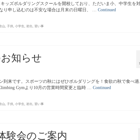
間にわたってキッズボルダリングスクールを開校しており、ただいま小、中学生を
なり申し込むのは不安な場合は月末の日曜日、 …
Continued
歌山
,
子供
,
小学生
,
岩出
,
習い事
のお知らせ
ズン到来です。スポーツの秋にはぜひボルダリングを！食欲の秋で食べ過
mbing Gymより10月の営業時間変更と臨時 …
Continued
歌山
,
子供
,
小学生
,
岩出
,
習い事
体験会のご案内