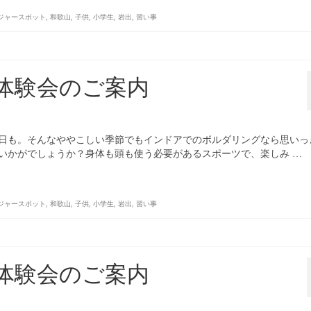
ジャースポット
,
和歌山
,
子供
,
小学生
,
岩出
,
習い事
体験会のご案内
日も。そんなややこしい季節でもインドアでのボルダリングなら思いっ
いかがでしょうか？身体も頭も使う必要があるスポーツで、楽しみ …
ジャースポット
,
和歌山
,
子供
,
小学生
,
岩出
,
習い事
体験会のご案内