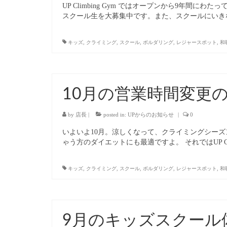
UP Climbing Gym ではオープンから9年
スクール生を大募集中です。また、スクールにいき
キッズ
,
クライミング
,
スクール
,
ボルダリング
,
レジャースポット
,
和
10月の営業時間変更
by
店長
|
posted in:
UPからのお知らせ
|
0
いよいよ10月。涼しくなって、クライミングシー
ゃう方のダイエットにも最適ですよ。 それではUP Cli
キッズ
,
クライミング
,
スクール
,
ボルダリング
,
レジャースポット
,
和
9月のキッズスクール