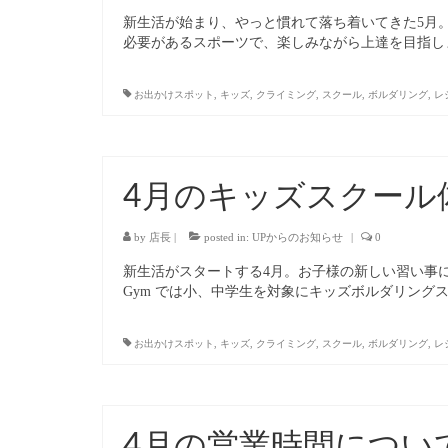
新生活が始まり、やっと慣れて落ち着いてきた5月
必要があるスポーツで、楽しみながら上達を目指します。 U
お出かけスポット
,
キッズ
,
クライミング
,
スクール
,
ボルダリング
,
レ
4月のキッズスクール
by
店長
|
posted in:
UPからのお知らせ
|
0
新生活がスタートする4月。お子様の新しい習い事にキッ
Gym では小、中学生を対象にキッズボルダリング
お出かけスポット
,
キッズ
,
クライミング
,
スクール
,
ボルダリング
,
レ
4月の営業時間につい