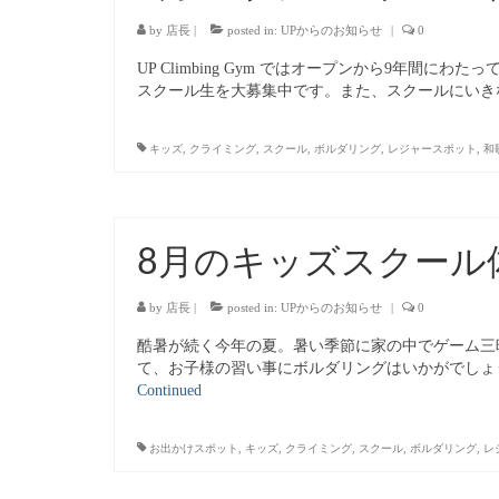
by
店長
|
posted in:
UPからのお知らせ
|
0
UP Climbing Gym ではオープンから9年
スクール生を大募集中です。また、スクールにいき
キッズ
,
クライミング
,
スクール
,
ボルダリング
,
レジャースポット
,
和
8月のキッズスクール
by
店長
|
posted in:
UPからのお知らせ
|
0
酷暑が続く今年の夏。暑い季節に家の中でゲーム三
て、お子様の習い事にボルダリングはいかがでしょ
Continued
お出かけスポット
,
キッズ
,
クライミング
,
スクール
,
ボルダリング
,
レ