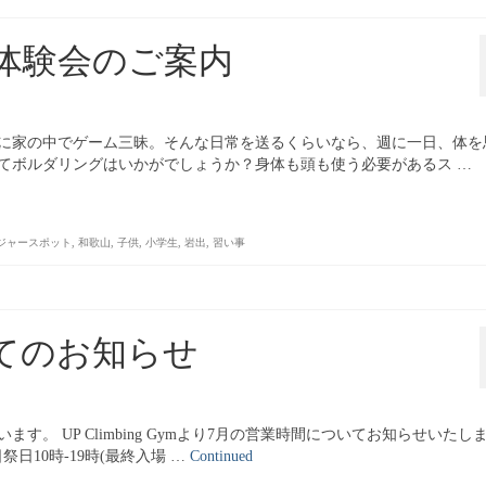
体験会のご案内
に家の中でゲーム三昧。そんな日常を送るくらいなら、週に一日、体を
てボルダリングはいかがでしょうか？身体も頭も使う必要があるス …
ジャースポット
,
和歌山
,
子供
,
小学生
,
岩出
,
習い事
てのお知らせ
。 UP Climbing Gymより7月の営業時間についてお知らせいたし
祭日10時-19時(最終入場 …
Continued