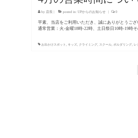
by
店長
|
posted in:
UPからのお知らせ
|
0
平素、当店をご利用いただき、誠にありがとうございます
通常営業：火-金曜18時-22時、土日祭日10時-19時
お出かけスポット
,
キッズ
,
クライミング
,
スクール
,
ボルダリング
,
レ
投
稿
の
ペ
ー
ジ