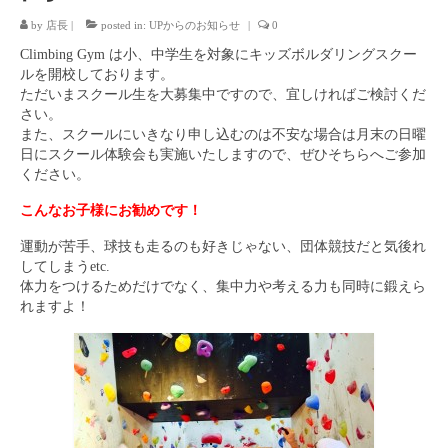
by
店長
|
posted in:
UPからのお知らせ
|
0
キッズボルダリングスクール
Climbing Gym は小、中学生を対象にキッズボルダリングスクー
よくある質問
ルを開校しております。
ただいまスクール生を大募集中ですので、宜しければご検討くだ
姿勢と健康・スポーツパフォーマンス
さい。
また、スクールにいきなり申し込むのは不安な場合は月末の日曜
About Us
日にスクール体験会も実施いたしますので、ぜひそちらへご参加
ください。
Contact Us
こんなお子様にお勧めです！
オリジナルTシャツ販売
運動が苦手、球技も走るのも好きじゃない、団体競技だと気後れ
してしまうetc.
体力をつけるためだけでなく、集中力や考える力も同時に鍛えら
れますよ！