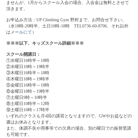
ませんが、1月からスクール入会の場合、入会金は無料とさせて
頂きます。
お申込み方法：UP Climbing Gym 野村まで、お問合せ下さい。
（水18時-20時半、土日10時-18時 TEL0736-60-8706、それ以外
は
メールにて
）
※※※以下、キッズスクール詳細※※※
スクール開講日：
①水曜日16時半～18時
②水曜日18時～19時半
③木曜日16時半～18時
④木曜日18時～19時半
⑤金曜日16時半～18時
⑥金曜日18時～19時半
⑦土曜日9時～10時半
⑧土曜日10時半～12時
⑨土曜日16時～17時半
いずれのクラスも月4回の講習となりますので、GWやお盆などの
週はお休みとなります。
また、体調不良や用事等での欠席の場合、別の曜日での振替受講
も可能です。