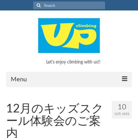
Search
for:
Let's enjoy climbing with us!!
Menu
What’s Climbing?
12月のキッズスク
10
What’s Climbing?
12月 2022
ール体験会のご案
KEEP CLIMBINGのススメ！
内
キッズボルダリングスクール