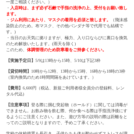
一度ご相談ください。）
・
入店時は、まず必ず石鹸で手指の洗浄の上、受付をお願い致し
ます。
・
ジム利用にあたり、マスクの着用を必須と致します。
（飛沫感
染防止のため。布マスク、その他バンダナ等で代用でも結構で
す。)
・当日のお天気に拠りますが、極力、入り口ならびに裏口を換気
のため解放いたします。(雨天を除く)
このため、
体調管理のため防寒着をご持参ください。
【実施予定日】
5/9は13時から15時、5/10は下記3枠
【貸切時間】
10時から12時、13時から15時、16時から18時の3枠
（室内換気のため1時間間隔をあけています。）
【費用】
6,600円（税込、新規ご利用者様全員分の登録料、レン
タル代込)
【注意事項】
登る際に掴む突起物（ホールド）に関しては消毒が
できません。お飲み物を飲む際、何か食べる際は手指洗浄後にす
るようにご注意ください。また、遊び方等の説明の際は距離をと
ってのご説明となりますので、予めご了承ください。
学校の休校措置も長引き、子供たちも体が動かせずストレスが溜