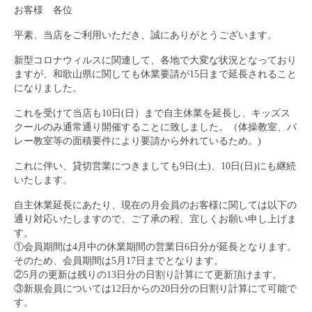
お客様 各位
キッズボルダリングスクール
平素、当店をご利用いただき、誠にありがとうございます。
よくある質問
新型コロナウィルスに関連して、各地で大変な状況となっており
ますが、和歌山県に関しても休業要請が15日まで延長されること
姿勢と健康・スポーツパフォーマンス
になりました。
About Us
これを受けて当店も10日(日）まで自主休業を延長し、キッズス
クールのみ通常通り開催することに致しました。（体操教室、バ
Contact Us
レー教室等の面積要件により要請から外れているため。)
オリジナルTシャツ販売
これに伴い、貸切営業につきましても9日(土)、10日(日)にも継続
いたします。
自主休業延長にあたり、現在の月会員のお客様に関しては以下の
通り対応いたしますので、ご了承の程、宜しくお願い申し上げま
す。
①会員期間は4月中の休業期間の営業日6日分が延長となります。
そのため、会員期間は5月17日までとなります。
②5月の更新は残りの13日分の日割り計算にて更新頂けます。
③新規会員については12日からの20日分の日割り計算にて可能で
す。