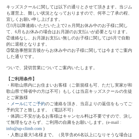
キッズスクールに関しては以下の通りとさせて頂きます。当ジム
も運営上、難しい状況となっておりますので、何卒ご了承の程、
宜しくお願い申し上げます。
①3月以降連絡いただいた上で2ヵ月間お休み中のお子様に関し
て、6月もお休みの場合はお月謝のお支払いが必要となります。
②連絡なし、お月謝お支払い無しのお子様に関しては6月で自動
的に退校となります。
③緊急事態宣言後からお休み中のお子様に関しては今までご案内
した通りです。
ついで、貸切営業についてご案内いたします。
【ご利用条件】
・和歌山県内にお住まいお客様（ご新規様も可、ただし実家が和
歌山県で帰省中の方は不可）もしくは当店キッズスクールの生徒
とご家族様
・
メールにてご予約
のご連絡を頂き、当店よりの返信をもってご
予約完了と致します。（電話不可）
・体調に不安があるお客様はキャンセル料は不要ですので、決し
て無理をなさらず、ご利用の自粛をお願いします。(e-mail :
info@up-climb.com
)
・人数は最大5名様まで。（見学含め6名以上になりそうな場合は