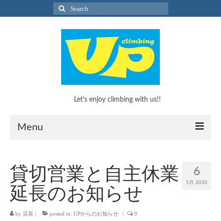
Search
for:
Let's enjoy climbing with us!!
Menu
What’s Climbing?
貸切営業と自主休業
6
What’s Climbing?
5月 2020
延長のお知らせ
KEEP CLIMBINGのススメ！
by
店長
|
posted in:
UPからのお知らせ
|
0
キッズボルダリングスクール